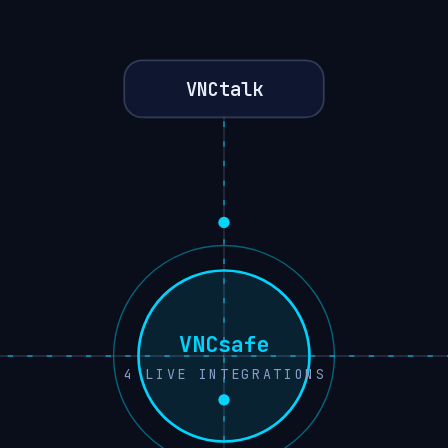
VNCtalk
VNCsafe
4
LIVE INTEGRATIONS