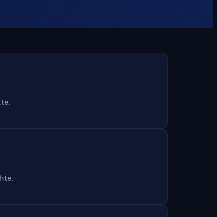
te.
hte.