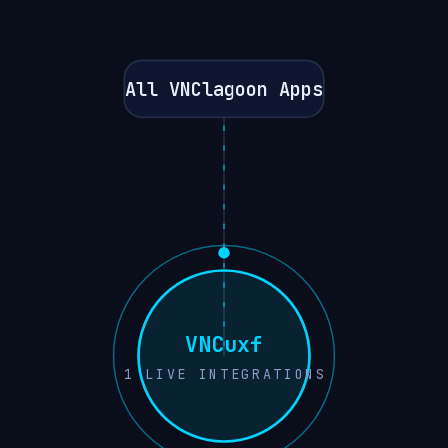
All VNClagoon Apps
VNCuxf
1
LIVE INTEGRATIONS