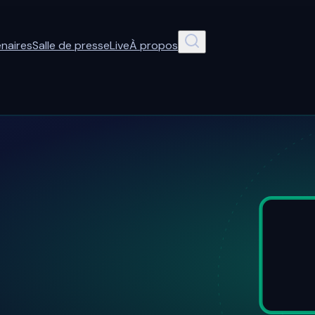
enaires
Salle de presse
Live
À propos