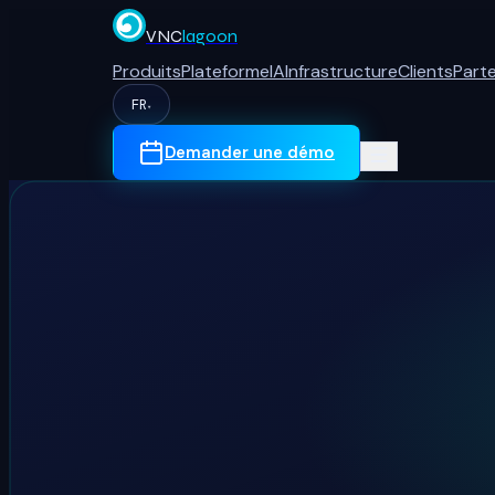
VNC
lagoon
Produits
Plateforme
IA
Infrastructure
Clients
Part
FR
▾
Demander une démo