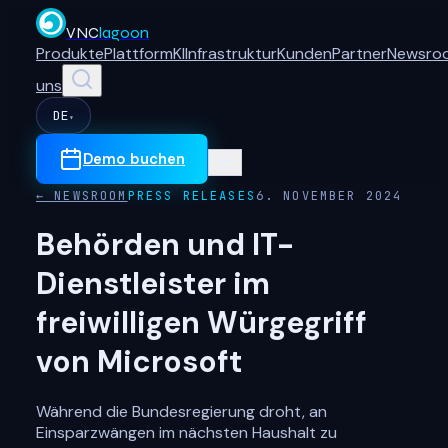
VNC
lagoon
Produkte
Plattform
KI
Infrastruktur
Kunden
Partner
Newsro
uns
DE
▾
Demo buchen
← NEWSROOM
PRESS RELEASES
6. NOVEMBER 2024
Behörden und IT-
Dienstleister im
freiwilligen Würgegriff
von Microsoft
Während die Bundesregierung droht, an
Einsparzwängen im nächsten Haushalt zu