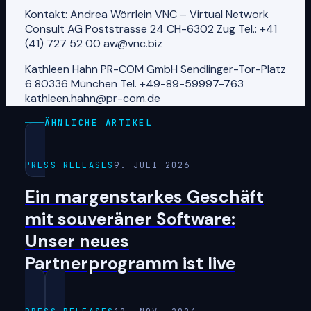
Kontakt: Andrea Wörrlein VNC – Virtual Network
Consult AG Poststrasse 24 CH-6302 Zug Tel.: +41
(41) 727 52 00 aw@vnc.biz
Kathleen Hahn PR-COM GmbH Sendlinger-Tor-Platz
6 80336 München Tel. +49-89-59997-763
kathleen.hahn@pr-com.de
ÄHNLICHE ARTIKEL
PRESS RELEASES
9. JULI 2026
Ein margenstarkes Geschäft
mit souveräner Software:
Unser neues
Partnerprogramm ist live