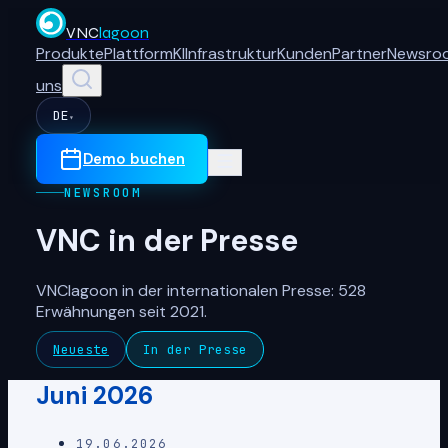
VNC
lagoon
Produkte
Plattform
KI
Infrastruktur
Kunden
Partner
Newsro
uns
DE
▾
Demo buchen
NEWSROOM
VNC in der Presse
VNClagoon in der internationalen Presse: 528
Erwähnungen seit 2021.
Neueste
In der Presse
Juni 2026
19.06.2026