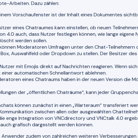
ote-Arbeiten. Dazu zählen:
einem Vorschaufenster ist der Inhalt eines Dokumentes sichtba
itzer eines Chatraumes kann einstellen, ob neuen Teilnehmern
rsion 4.0 auch, dass Nutzer festlegen können, wie lange eigen
öscht werden sollen.
können Moderatoren Umfragen unter den Chat-Teilnehmern du
k-Box, Auswahlfeld oder Dropdown zu stellen. Der Besitzer de
utzer mit Emojis direkt auf Nachrichten reagieren. Wenn sich 
 einer automatischen Schnellantwort ablehnen.
ratoren eines Chatraums haben in der neuen Version die Mö
llungen der „öffentlichen Chaträume“, kann jeder Gruppenchat
chats können zunächst in einen „Warteraum“ transferiert we
 Kommunikation zwischen allen oder ausgewählten Chatteilne
ie enge Integration von VNCdirectory und VNCtalk 4.0 erge
 auch grafisch dargestellt werden können.
n Anwender zudem von zahlreichen weiteren Verbesserungen pr