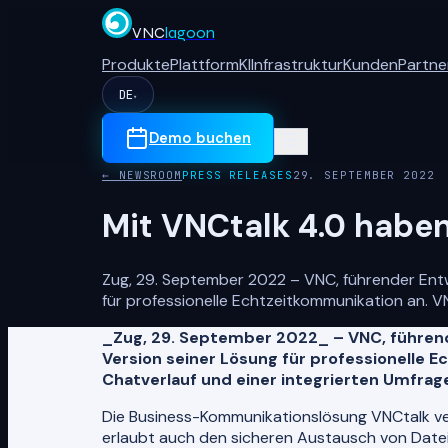
VNC
lagoon
Produkte
Plattform
KI
Infrastruktur
Kunden
Partne
DE
▾
Demo buchen
← NEWSROOM
PRESS RELEASES
29. SEPTEMBER 2022
Mit VNCtalk 4.0 haben
Zug, 29. September 2022 – VNC, führender En
für professionelle Echtzeitkommunikation an. V
_Zug, 29. September 2022_ – VNC, führen
Version seiner Lösung für professionelle 
Chatverlauf und einer integrierten Umfrag
Die Business-Kommunikationslösung VNCtalk ve
erlaubt auch den sicheren Austausch von Datei