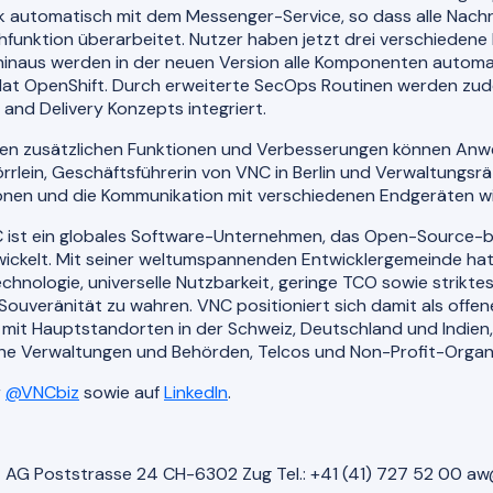
 automatisch mit dem Messenger-Service, so dass alle Nachr
unktion überarbeitet. Nutzer haben jetzt drei verschiedene 
naus werden in der neuen Version alle Komponenten automati
dHat OpenShift. Durch erweiterte SecOps Routinen werden zud
and Delivery Konzepts integriert.
ren zusätzlichen Funktionen und Verbesserungen können Anw
rrlein, Geschäftsführerin von VNC in Berlin und Verwaltungsr
en und die Kommunikation mit verschiedenen Endgeräten wird 
ist ein globales Software-Unternehmen, das Open-Source-b
wickelt. Mit seiner weltumspannenden Entwicklergemeinde hat
echnologie, universelle Nutzbarkeit, geringe TCO sowie strik
e Souveränität zu wahren. VNC positioniert sich damit als offe
mit Hauptstandorten in der Schweiz, Deutschland und Indien
iche Verwaltungen und Behörden, Telcos und Non-Profit-Organ
r
@VNCbiz
sowie auf
LinkedIn
.
t AG Poststrasse 24 CH-6302 Zug Tel.: +41 (41) 727 52 00 aw