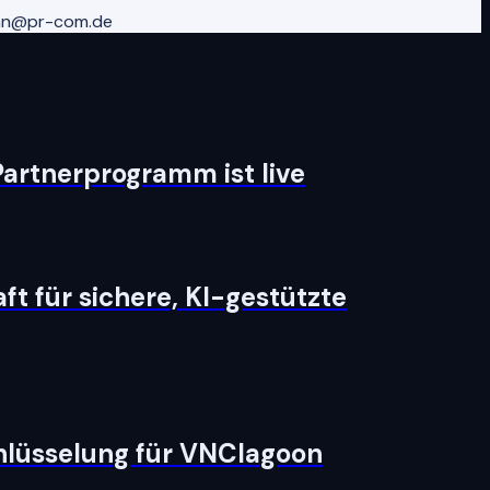
ahn@pr-com.de
artnerprogramm ist live
t für sichere, KI-gestützte
hlüsselung für VNClagoon