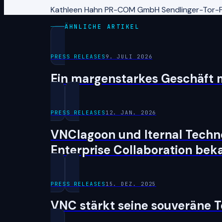
Kathleen Hahn PR-COM GmbH Sendlinger-Tor-P
ÄHNLICHE ARTIKEL
PRESS RELEASES
9. JULI 2026
Ein margenstarkes Geschäft m
PRESS RELEASES
12. JAN. 2026
VNClagoon und Iternal Techno
Enterprise Collaboration bek
PRESS RELEASES
15. DEZ. 2025
VNC stärkt seine souveräne 