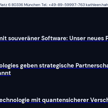
latz 6 80336 München Tel.: +49-89-59997-763 kathleen.h
it souveräner Software: Unser neues P
logies geben strategische Partnerschaf
annt
Technologie mit quantensicherer Versc