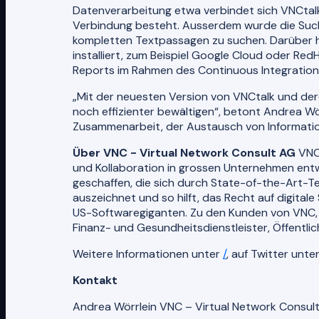
Datenverarbeitung etwa verbindet sich VNCtalk
Verbindung besteht. Ausserdem wurde die Suchf
kompletten Textpassagen zu suchen. Darüber hi
installiert, zum Beispiel Google Cloud oder Re
Reports im Rahmen des Continuous Integration 
„Mit der neuesten Version von VNCtalk und de
noch effizienter bewältigen“, betont Andrea Wö
Zusammenarbeit, der Austausch von Information
Über VNC - Virtual Network Consult AG
VNC 
und Kollaboration in grossen Unternehmen ent
geschaffen, die sich durch State-of-the-Art-T
auszeichnet und so hilft, das Recht auf digital
US-Softwaregiganten. Zu den Kunden von VNC, 
Finanz- und Gesundheitsdienstleister, Öffentl
Weitere Informationen unter
/
, auf Twitter unte
Kontakt
Andrea Wörrlein VNC – Virtual Network Consul