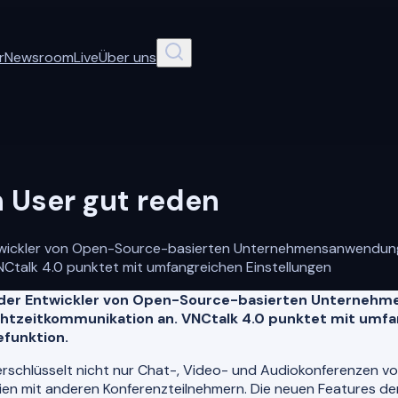
r
Newsroom
Live
Über uns
 User gut reden
twickler von Open-Source-basierten Unternehmensanwendunge
NCtalk 4.0 punktet mit umfangreichen Einstellungen
der Entwickler von Open-Source-basierten Unternehm
Echtzeitkommunikation an. VNCtalk 4.0 punktet mit umfa
efunktion.
rschlüsselt nicht nur Chat-, Video- und Audiokonferenzen 
en mit anderen Konferenzteilnehmern. Die neuen Features der