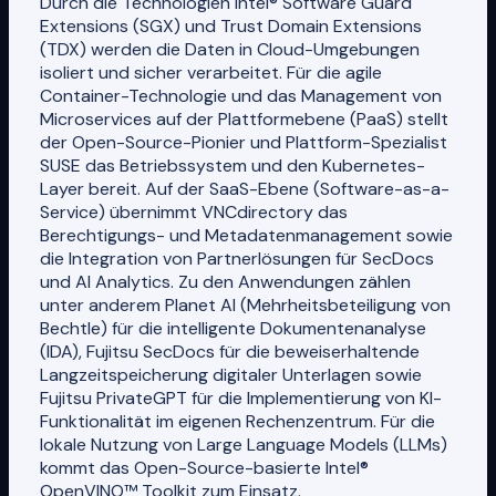
Durch die Technologien Intel® Software Guard
Extensions (SGX) und Trust Domain Extensions
(TDX) werden die Daten in Cloud-Umgebungen
isoliert und sicher verarbeitet. Für die agile
Container-Technologie und das Management von
Microservices auf der Plattformebene (PaaS) stellt
der Open-Source-Pionier und Plattform-Spezialist
SUSE das Betriebssystem und den Kubernetes-
Layer bereit. Auf der SaaS-Ebene (Software-as-a-
Service) übernimmt VNCdirectory das
Berechtigungs- und Metadatenmanagement sowie
die Integration von Partnerlösungen für SecDocs
und AI Analytics. Zu den Anwendungen zählen
unter anderem Planet AI (Mehrheitsbeteiligung von
Bechtle) für die intelligente Dokumentenanalyse
(IDA), Fujitsu SecDocs für die beweiserhaltende
Langzeitspeicherung digitaler Unterlagen sowie
Fujitsu PrivateGPT für die Implementierung von KI-
Funktionalität im eigenen Rechenzentrum. Für die
lokale Nutzung von Large Language Models (LLMs)
kommt das Open-Source-basierte Intel®
OpenVINO™ Toolkit zum Einsatz.