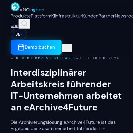
VNC
lagoon
Produkte
Plattform
KI
Infrastruktur
Kunden
Partner
Newsro
uns
DE
▾
Demo buchen
← NEWSROOM
PRESS RELEASES
30. OKTOBER 2024
Interdisziplinärer
Arbeitskreis führender
IT-Unternehmen arbeitet
an eArchive4Future
Die Archivierungslösung eArchive4Future ist das
Ergebnis der Zusammenarbeit führender IT-