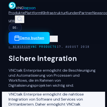
VNC
lagoon
Produkte
Plattform
KI
Infrastruktur
Kunden
Partner
Newsro
uns
DE
▾
Demo buchen
← NEWSROOM
VNC PRODUCTS
17. AUGUST 2018
Sichere Integration
VNCtalk Enterprise ermöglicht die Beschleunigung
und Automatisierung von Prozessen und
Workflows, die im Rahmen von
Digitalisierungsprojekten wichtig sind.
VNCtalk Enterprise ermöglicht die nahtlose
Integration von Software und Services von
Drittanbietern. Daher ermöglicht VNCtalk