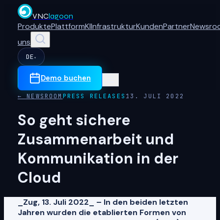
VNC
lagoon
Produkte
Plattform
KI
Infrastruktur
Kunden
Partner
Newsro
uns
DE
▾
Demo buchen
← NEWSROOM
PRESS RELEASES
13. JULI 2022
So geht sichere
Zusammenarbeit und
Kommunikation in der
Cloud
_Zug, 13. Juli 2022_ – In den beiden letzten
Jahren wurden die etablierten Formen von