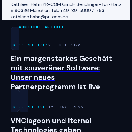
Kathleen Hahn PR-COM GmbH Sendlinger-Tor-Platz
6 80336 München Tel.: +49-89-59997-763
kathleen.hahn@pr-com.de
ÄHNLICHE ARTIKEL
PRESS RELEASES
9. JULI 2026
Ein margenstarkes Geschäft
mit souveräner Software:
Unser neues
Partnerprogramm ist live
PRESS RELEASES
12. JAN. 2026
VNClagoon und Iternal
Technologies geben