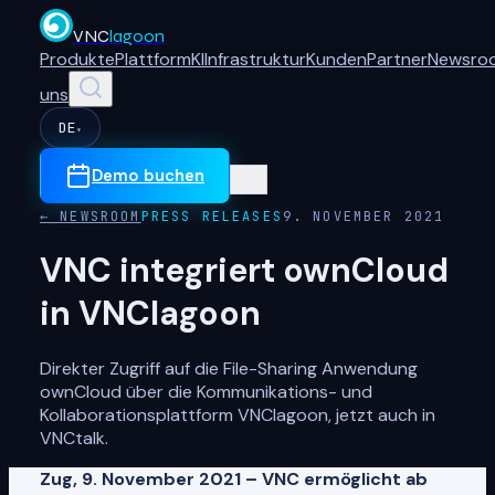
VNC
lagoon
Produkte
Plattform
KI
Infrastruktur
Kunden
Partner
Newsro
uns
DE
▾
Demo buchen
← NEWSROOM
PRESS RELEASES
9. NOVEMBER 2021
VNC integriert ownCloud
in VNClagoon
Direkter Zugriff auf die File-Sharing Anwendung
ownCloud über die Kommunikations- und
Kollaborationsplattform VNClagoon, jetzt auch in
VNCtalk.
Zug, 9. November 2021 – VNC ermöglicht ab