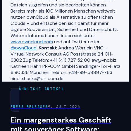
Dateien zugreifen und sie bearbeiten können.
Bereits mehr als 100 Millionen Menschen weltweit
nutzen ownCloud als Alternative zu öffentlichen
Clouds – und entscheiden sich damit für mehr
digitale Souveränität, Sicherheit und Datenschutz.
Weitere Informationen finden sich unter
www.owncloud.com
und auf Twitter unter
@ownCloud
.
Kontakt
Andrea Wörrlein VNC –
Virtual Network Consult AG Poststrasse 24 CH-
6302 Zug Telefon: +41 (41) 727 52 00 aw@vnc.biz
Kathleen Hahn PR-COM GmbH Sendlinger-Tor-Platz
6 80336 München Telefon: +49-89-59997-763
nicole.haske@pr-com.de
ÄHNLICHE ARTIKEL
PRESS RELEASES
9. JULI 2026
Ein margenstarkes Geschäft
mit souveräner Software: