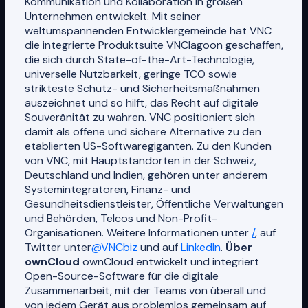
Kommunikation und Kollaboration in großen
Unternehmen entwickelt. Mit seiner
weltumspannenden Entwicklergemeinde hat VNC
die integrierte Produktsuite VNClagoon geschaffen,
die sich durch State-of-the-Art-Technologie,
universelle Nutzbarkeit, geringe TCO sowie
strikteste Schutz- und Sicherheitsmaßnahmen
auszeichnet und so hilft, das Recht auf digitale
Souveränität zu wahren. VNC positioniert sich
damit als offene und sichere Alternative zu den
etablierten US-Softwaregiganten. Zu den Kunden
von VNC, mit Hauptstandorten in der Schweiz,
Deutschland und Indien, gehören unter anderem
Systemintegratoren, Finanz- und
Gesundheitsdienstleister, Öffentliche Verwaltungen
und Behörden, Telcos und Non-Profit-
Organisationen. Weitere Informationen unter
/
, auf
Twitter unter
@VNCbiz
und auf
LinkedIn
.
Über
ownCloud
ownCloud entwickelt und integriert
Open-Source-Software für die digitale
Zusammenarbeit, mit der Teams von überall und
von jedem Gerät aus problemlos gemeinsam auf