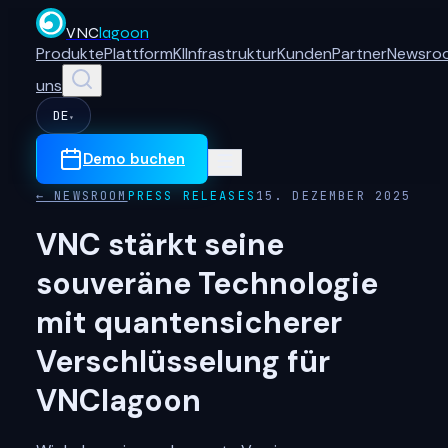
VNC
lagoon
Produkte
Plattform
KI
Infrastruktur
Kunden
Partner
Newsro
uns
DE
▾
Demo buchen
← NEWSROOM
PRESS RELEASES
15. DEZEMBER 2025
VNC stärkt seine
souveräne Technologie
mit quantensicherer
Verschlüsselung für
VNClagoon