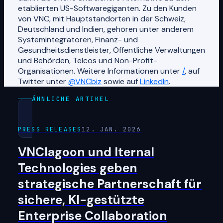
etablierten US-Softwaregiganten. Zu den Kunden
von VNC, mit Hauptstandorten in der Schweiz,
Deutschland und Indien, gehören unter anderem
Systemintegratoren, Finanz- und
Gesundheitsdienstleister, Öffentliche Verwaltungen
und Behörden, Telcos und Non-Profit-
Organisationen. Weitere Informationen unter
/
, auf
Twitter unter
@VNCbiz
sowie auf
LinkedIn
.
ÄHNLICHE ARTIKEL
PRESS RELEASES
12. JAN. 2026
VNClagoon und Iternal
Technologies geben
strategische Partnerschaft für
sichere, KI-gestützte
Enterprise Collaboration