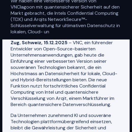
Wir haben eine verbesserte Version von
VNClagoon mit quantensicherer Sicherheit auf den
Markt gebracht, die Intels Confidential Computing
(TDX) und Arqits NetworkSecure™️-
Schlüsselverwaltung für ultimativen Datenschutz in
lokalen, Cloud- un
Zug, Schweiz, 15.12.2025
– VNC, ein führender
Entwickler von Open-Source-basierten
Unternehmensanwendungen, gab heute die
Einführung einer verbesserten Version seiner
souveränen Technologien bekannt, die ein
Höchstmass an Datensicherheit für lokale, Cloud-
und Hybrid-Bereitstellungen bieten. Die neue
Funktion nutzt fortschrittliches Confidential
Computing von Intel und quantensichere
Verschlüsselung von Arqit, einem Marktführer im
Bereich quantensichere Datenverschlüsselung.
Da Unternehmen zunehmend KI und souveräne
Technologien plattformübergreifend einsetzen,
bleibt die Gewährleistung der Sicherheit und