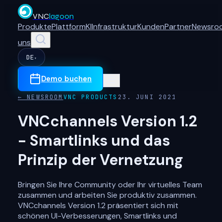
VNC
lagoon
Produkte
Plattform
KI
Infrastruktur
Kunden
Partner
Newsro
uns
DE
▾
Demo buchen
← NEWSROOM
VNC PRODUCTS
23. JUNI 2021
VNCchannels Version 1.2
- Smartlinks und das
Prinzip der Vernetzung
Bringen Sie Ihre Community oder Ihr virtuelles Team
zusammen und arbeiten Sie produktiv zusammen.
VNCchannels Version 1.2 präsentiert sich mit
schönen UI-Verbesserungen, Smartlinks und