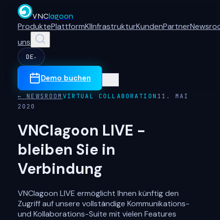
VNC
lagoon
Produkte
Plattform
KI
Infrastruktur
Kunden
Partner
Newsro
uns
DE
▾
Demo buchen
← NEWSROOM
VIRTUAL COLLABORATION
11. MAI
2020
VNClagoon LIVE -
bleiben Sie in
Verbindung
VNClagoon LIVE ermöglicht Ihnen künftig den
Zugriff auf unsere vollständige Kommunikations-
und Kollaborations-Suite mit vielen Features