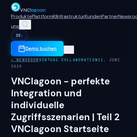
VNC
lagoon
Produkte
Plattform
KI
Infrastruktur
Kunden
Partner
Newsro
uns
DE
▾
Demo buchen
← NEWSROOM
VIRTUAL COLLABORATION
11. JUNI
2025
VNClagoon - perfekte
Integration und
individuelle
Zugriffsszenarien | Teil 2
VNClagoon Startseite