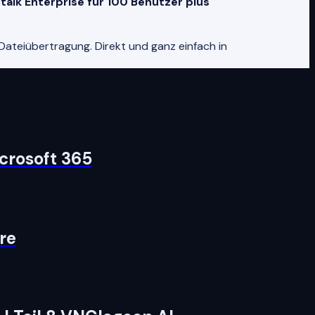
talk Enterprise für 100 Benutzer plus
ateiübertragung. Direkt und ganz einfach in
crosoft 365
re