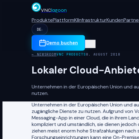
VNC
lagoon
Produkte
Plattform
KI
Infrastruktur
Kunden
Partne
DE
▾
Demo buchen
← NEWSROOM
VNC PRODUCTS
8. AUGUST 2018
Lokaler Cloud-Anbiete
Unternehmen in der Europäischen Union und au
nutzen.
Unternehmen in der Europäischen Union und au
zugängliche Dienste zu nutzen. Aufgrund von 
Messaging-App in einer Cloud, die in ihrem Land
kompliziert und umständlich, sie dienen jedoc
ziehen meist enorm hohe Strafzahlungen nach s
Forschungseinrichtungen kann eine On-Premise-L