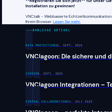
**Registrieren Sie sich jetzt** für unser 
Installation zu gewinnen!
VNCtalk - Webbasierte Echtzeitkommunikation: 
Ihrem Browser.
Lesen Sie mehr.
ÄHNLICHE ARTIKEL
DATA PROTECTION
26. SEPT. 2025
VNClagoon: Die sichere und d
VIDEOS
8. SEPT. 2025
VNClagoon Integrationen – Te
VIRTUAL COLLABORATION
24. JULI 2025