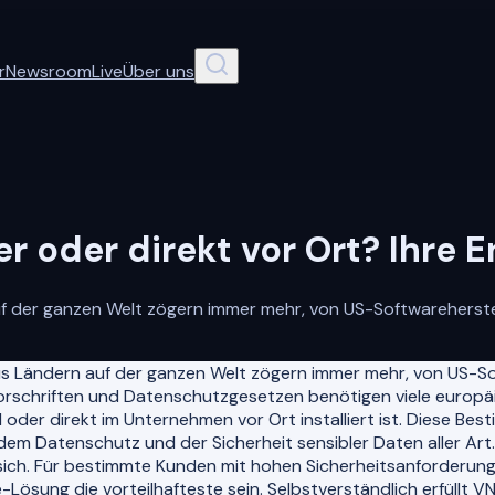
r
Newsroom
Live
Über uns
r oder direkt vor Ort? Ihre 
f der ganzen Welt zögern immer mehr, von US-Softwareherste
s Ländern auf der ganzen Welt zögern immer mehr, von US-S
Vorschriften und Datenschutzgesetzen benötigen viele euro
 oder direkt im Unternehmen vor Ort installiert ist. Diese Be
h dem Datenschutz und der Sicherheit sensibler Daten aller A
ich. Für bestimmte Kunden mit hohen Sicherheitsanforderung
ösung die vorteilhafteste sein. Selbstverständlich erfüllt VN