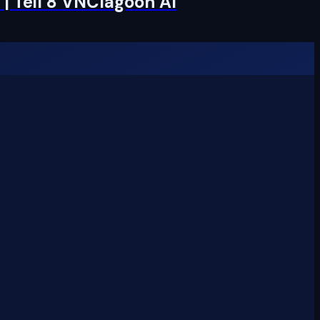
 | Teil 8 VNClagoon AI