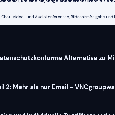
Gewinnspiel, um eine einjährige Abonnementlizenz für VNC
Chat, Video- und Audiokonferenzen, Bildschirmfreigabe und D
atenschutzkonforme Alternative zu Mi
il 2: Mehr als nur Email - VNCgroupwa