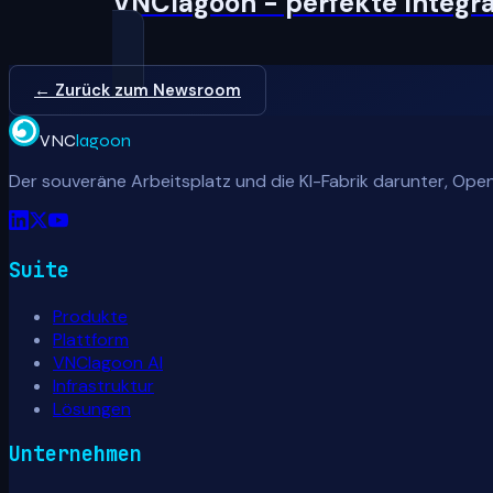
VNClagoon - perfekte Integrat
← Zurück zum Newsroom
VNC
lagoon
Der souveräne Arbeitsplatz und die KI-Fabrik darunter, Open
Suite
Produkte
Plattform
VNClagoon AI
Infrastruktur
Lösungen
Unternehmen