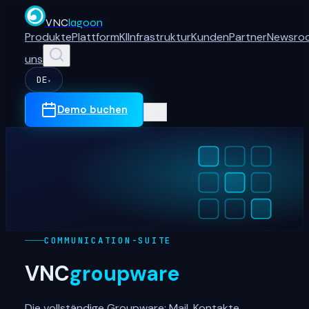
VNC
lagoon
Produkte
Plattform
KI
Infrastruktur
Kunden
Partner
Newsro
uns
DE
▾
Demo buchen
COMMUNICATION-SUITE
VNC
groupware
Die vollständige Groupware: Mail, Kontakte,