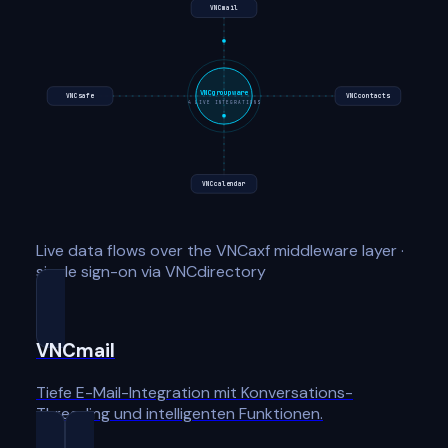
VNCmail
VNCgroupware
VNCsafe
VNCcontacts
4
LIVE INTEGRATIONS
VNCcalendar
Live data flows over the VNCaxf middleware layer ·
single sign-on via VNCdirectory
VNCmail
Tiefe E-Mail-Integration mit Konversations-
Threading und intelligenten Funktionen.