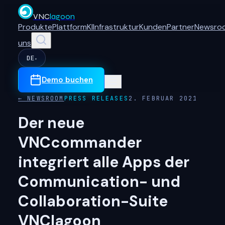
VNC
lagoon
Produkte
Plattform
KI
Infrastruktur
Kunden
Partner
Newsro
uns
DE
▾
Demo buchen
← NEWSROOM
PRESS RELEASES
2. FEBRUAR 2021
Der neue
VNCcommander
integriert alle Apps der
Communication- und
Collaboration-Suite
VNClagoon