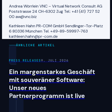
Andrea Wörrlein VNC – Virtual Network Consult AG
Poststrasse 24 CH-6302 Zug Tel.: +41 (41) 727 52
00 aw@vnc.biz
Kathleen Hahn PR-COM GmbH Sendlinger-Tor-Platz
6 80336 München Tel. +49-89-59997-763
kathleen.hahn@pr-com.de
ÄHNLICHE ARTIKEL
PRESS RELEASES
9. JULI 2026
Ein margenstarkes Geschäft
mit souveräner Software:
Unser neues
Partnerprogramm ist live