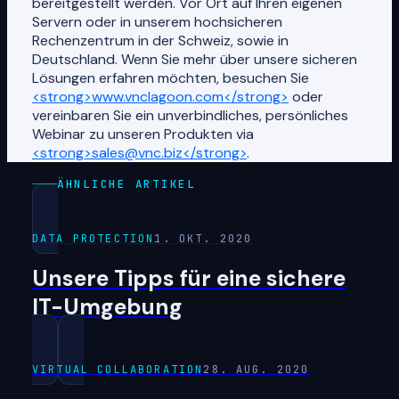
bereitgestellt werden. Vor Ort auf Ihren eigenen
Servern oder in unserem hochsicheren
Rechenzentrum in der Schweiz, sowie in
Deutschland. Wenn Sie mehr über unsere sicheren
Lösungen erfahren möchten, besuchen Sie
<strong>www.vnclagoon.com</strong>
oder
vereinbaren Sie ein unverbindliches, persönliches
Webinar zu unseren Produkten via
<strong>sales@vnc.biz</strong>
.
ÄHNLICHE ARTIKEL
DATA PROTECTION
1. OKT. 2020
Unsere Tipps für eine sichere
IT-Umgebung
VIRTUAL COLLABORATION
28. AUG. 2020