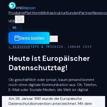
VNC
lagoon
Produkte
Plattform
KI
Infrastruktur
Kunden
Partner
Newsro
uns
DE
▾
Demo buchen
← NEWSROOM
TIPS & TRICKS
28. JANUAR 2019
Heute ist Europäischer
Datenschutztag!
Ob geschäftlich oder privat, kaum jemand kommt
noch ohne digitale Kommunikation aus. Ob Telefon,
E-Mail oder Soziale Medien, die Welt ist digital.
Am 28. Januar 1981 wurde die Europäische
Datenschutzkonvention unterzeichnet. Mit dem