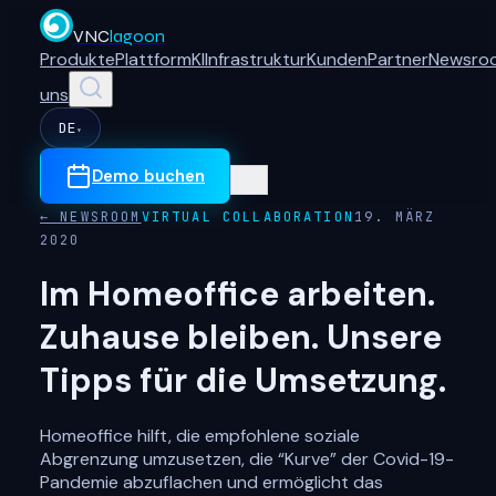
VNC
lagoon
Produkte
Plattform
KI
Infrastruktur
Kunden
Partner
Newsro
uns
DE
▾
Demo buchen
← NEWSROOM
VIRTUAL COLLABORATION
19. MÄRZ
2020
Im Homeoffice arbeiten.
Zuhause bleiben. Unsere
Tipps für die Umsetzung.
Homeoffice hilft, die empfohlene soziale
Abgrenzung umzusetzen, die “Kurve” der Covid-19-
Pandemie abzuflachen und ermöglicht das