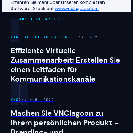
Erfahren Sie mehr über unseren kompletten
Software-Stack auf
www.vnclagoon.com
!
ÄHNLICHE ARTIKEL
VIRTUAL COLLABORATION
18. MAI 2020
Effiziente Virtuelle
Zusammenarbeit: Erstellen Sie
einen Leitfaden für
Kommunikationskanäle
VNC
24. AUG. 2022
Machen Sie VNClagoon zu
Ihrem persönlichen Produkt –
Branding- und