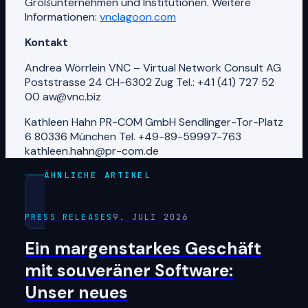
Großunternehmen und Institutionen. Weitere
Informationen:
vnclagoon.com
Kontakt
Andrea Wörrlein VNC – Virtual Network Consult AG
Poststrasse 24 CH-6302 Zug Tel.: +41 (41) 727 52
00 aw@vnc.biz
Kathleen Hahn PR-COM GmbH Sendlinger-Tor-Platz
6 80336 München Tel. +49-89-59997-763
kathleen.hahn@pr-com.de
ÄHNLICHE ARTIKEL
PRESS RELEASES
9. JULI 2026
Ein margenstarkes Geschäft
mit souveräner Software:
Unser neues