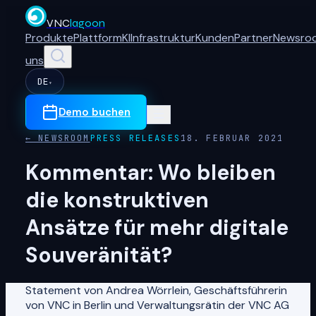
VNC
lagoon
Produkte
Plattform
KI
Infrastruktur
Kunden
Partner
Newsro
uns
DE
▾
Demo buchen
← NEWSROOM
PRESS RELEASES
18. FEBRUAR 2021
Kommentar: Wo bleiben
die konstruktiven
Ansätze für mehr digitale
Souveränität?
Statement von Andrea Wörrlein, Geschäftsführerin
von VNC in Berlin und Verwaltungsrätin der VNC AG