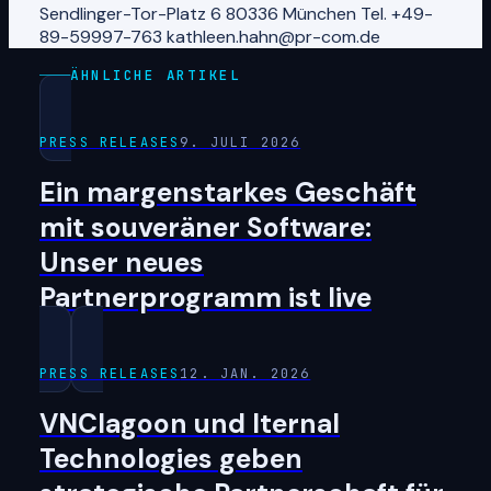
Sendlinger-Tor-Platz 6 80336 München Tel. +49-
89-59997-763 kathleen.hahn@pr-com.de
ÄHNLICHE ARTIKEL
PRESS RELEASES
9. JULI 2026
Ein margenstarkes Geschäft
mit souveräner Software:
Unser neues
Partnerprogramm ist live
PRESS RELEASES
12. JAN. 2026
VNClagoon und Iternal
Technologies geben