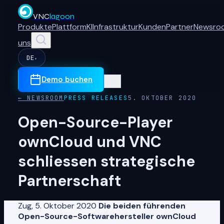
VNC
lagoon
Produkte
Plattform
KI
Infrastruktur
Kunden
Partner
Newsro
uns
DE
▾
Demo buchen
← NEWSROOM
PRESS RELEASES
5. OKTOBER 2020
Open-Source-Player
ownCloud und VNC
schliessen strategische
Partnerschaft
Zug, 5. Oktober 2020
Die beiden führenden
Open-Source-Softwarehersteller ownCloud