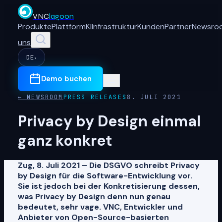
VNC
lagoon
Produkte
Plattform
KI
Infrastruktur
Kunden
Partner
Newsro
uns
DE
▾
Demo buchen
← NEWSROOM
PRESS RELEASES
8. JULI 2021
Privacy by Design einmal
ganz konkret
Zug, 8. Juli 2021 – Die DSGVO schreibt Privacy
by Design für die Software-Entwicklung vor.
Sie ist jedoch bei der Konkretisierung dessen,
was Privacy by Design denn nun genau
bedeutet, sehr vage. VNC, Entwickler und
Anbieter von Open-Source-basierten