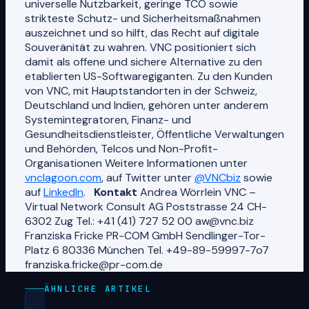
universelle Nutzbarkeit, geringe TCO sowie
strikteste Schutz- und Sicherheitsmaßnahmen
auszeichnet und so hilft, das Recht auf digitale
Souveränität zu wahren. VNC positioniert sich
damit als offene und sichere Alternative zu den
etablierten US-Softwaregiganten. Zu den Kunden
von VNC, mit Hauptstandorten in der Schweiz,
Deutschland und Indien, gehören unter anderem
Systemintegratoren, Finanz- und
Gesundheitsdienstleister, Öffentliche Verwaltungen
und Behörden, Telcos und Non-Profit-
Organisationen Weitere Informationen unter
vnclagoon.com
, auf Twitter unter
@VNCbiz
sowie
auf
LinkedIn
.
Kontakt
Andrea Wörrlein VNC –
Virtual Network Consult AG Poststrasse 24 CH-
6302 Zug Tel.: +41 (41) 727 52 00 aw@vnc.biz
Franziska Fricke PR-COM GmbH Sendlinger-Tor-
Platz 6 80336 München Tel. +49-89-59997-7o7
franziska.fricke@pr-com.de
ÄHNLICHE ARTIKEL