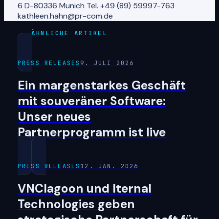
6 D-80336 Munich Tel. +49 (89) 59997-763
kathleen.hahn@pr-com.de
ÄHNLICHE ARTIKEL
PRESS RELEASES
9. JULI 2026
Ein margenstarkes Geschäft
mit souveräner Software:
Unser neues
Partnerprogramm ist live
PRESS RELEASES
12. JAN. 2026
VNClagoon und Iternal
Technologies geben