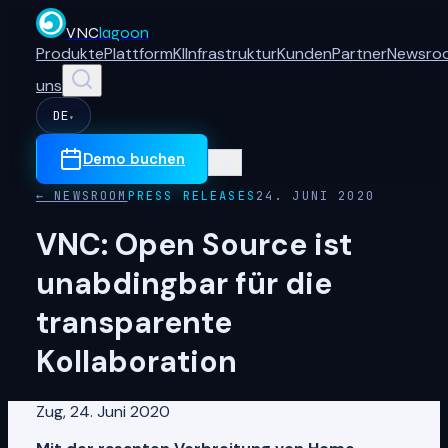
VNC
lagoon
Produkte
Plattform
KI
Infrastruktur
Kunden
Partner
Newsro
uns
DE
▾
Demo buchen
← NEWSROOM
PRESS RELEASES
24. JUNI 2020
VNC: Open Source ist
unabdingbar für die
transparente
Kollaboration
Zug, 24. Juni 2020