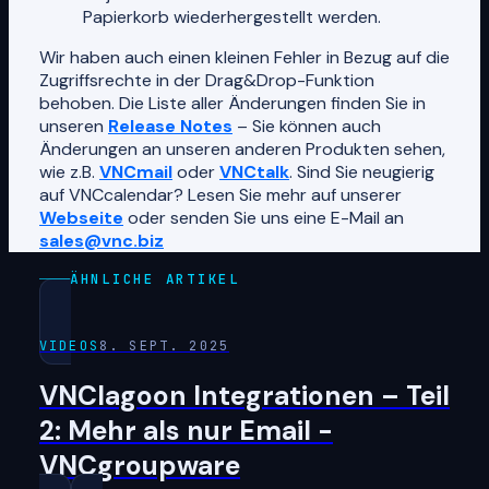
Papierkorb wiederhergestellt werden.
Wir haben auch einen kleinen Fehler in Bezug auf die
Zugriffsrechte in der Drag&Drop-Funktion
behoben. Die Liste aller Änderungen finden Sie in
unseren
Release Notes
– Sie können auch
Änderungen an unseren anderen Produkten sehen,
wie z.B.
VNCmail
oder
VNCtalk
. Sind Sie neugierig
auf VNCcalendar? Lesen Sie mehr auf unserer
Webseite
oder senden Sie uns eine E-Mail an
sales@vnc.biz
ÄHNLICHE ARTIKEL
VIDEOS
8. SEPT. 2025
VNClagoon Integrationen – Teil
2: Mehr als nur Email -
VNCgroupware