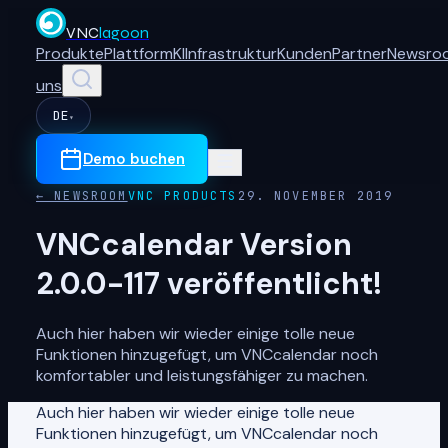
VNC
lagoon
Produkte
Plattform
KI
Infrastruktur
Kunden
Partner
Newsro
uns
DE
▾
Demo buchen
← NEWSROOM
VNC PRODUCTS
29. NOVEMBER 2019
VNCcalendar Version
2.0.0-117 veröffentlicht!
Auch hier haben wir wieder einige tolle neue
Funktionen hinzugefügt, um VNCcalendar noch
komfortabler und leistungsfähiger zu machen.
Auch hier haben wir wieder einige tolle neue
Funktionen hinzugefügt, um VNCcalendar noch