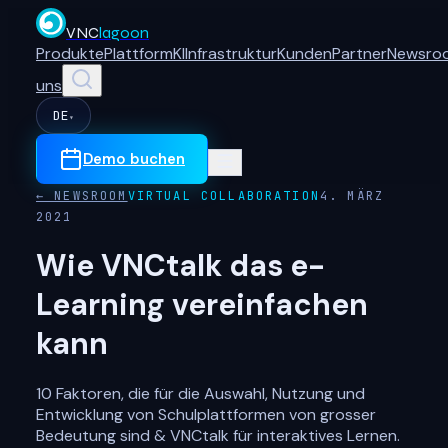
VNC
lagoon
Produkte
Plattform
KI
Infrastruktur
Kunden
Partner
Newsro
uns
DE
▾
Demo buchen
← NEWSROOM
VIRTUAL COLLABORATION
4. MÄRZ
2021
Wie VNCtalk das e-
Learning vereinfachen
kann
10 Faktoren, die für die Auswahl, Nutzung und
Entwicklung von Schulplattformen von grosser
Bedeutung sind & VNCtalk für interaktives Lernen.