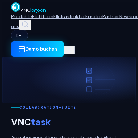
VNC
lagoon
Produkte
Plattform
KI
Infrastruktur
Kunden
Partner
Newsro
uns
DE
▾
Demo buchen
COLLABORATION-SUITE
VNC
task
Aufgabenverwaltung, die einfach von der Hand