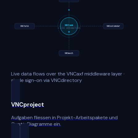
VNCtask
VNCtalk
VNCcalendar
4
LIVE INTEGRATIONS
VNCmail
Live data flows over the VNCaxf middleware layer ·
single sign-on via VNCdirectory
VNCproject
Aufgaben fliessen in Projekt-Arbeitspakete und
Gantt-Diagramme ein.