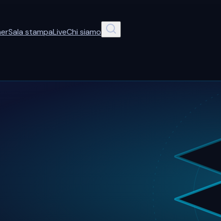
ner
Sala stampa
Live
Chi siamo