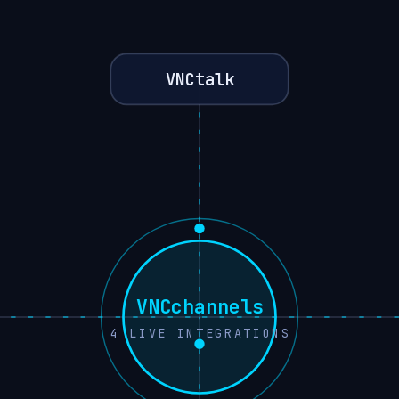
VNCtalk
VNCchannels
4
LIVE INTEGRATIONS