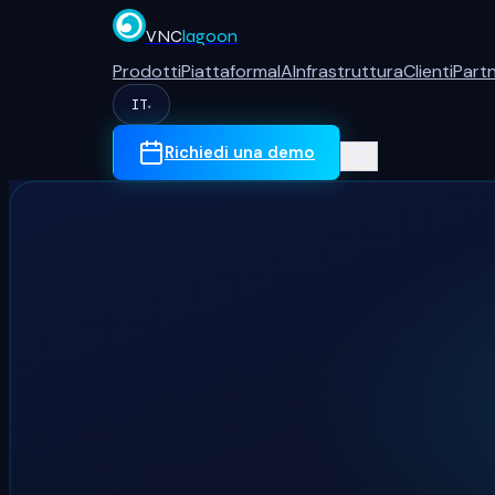
VNC
lagoon
Prodotti
Piattaforma
IA
Infrastruttura
Clienti
Part
IT
▾
Richiedi una demo