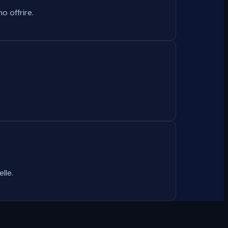
o offrire.
lle.