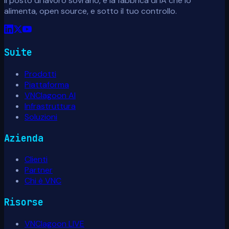
Il posto di lavoro sovrano, e la fabbrica di IA che lo
alimenta, open source, e sotto il tuo controllo.
Suite
Prodotti
Piattaforma
VNClagoon AI
Infrastruttura
Soluzioni
Azienda
Clienti
Partner
Chi è VNC
Risorse
VNClagoon LIVE