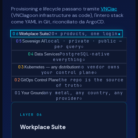
Provisioning e lifecycle passano tramite
VNCiac
(VNClagoon infrastructure as code), l'intero stack
come YAML in Git, riconciliato da ArgoCD.
06
20+ products, one login
Workplace Suite
●
05
local · private · public —
Sovereign AI
per query
○
04
PostgreSQL-native
Data Services
everything
○
03
no vendor owns
Kubernetes — any distribution
your control plane
○
02
the repo is the source
GitOps Control Plane
of truth
○
01
any metal, any country, any
Your Ground
provider
○
LAYER
06
Workplace Suite