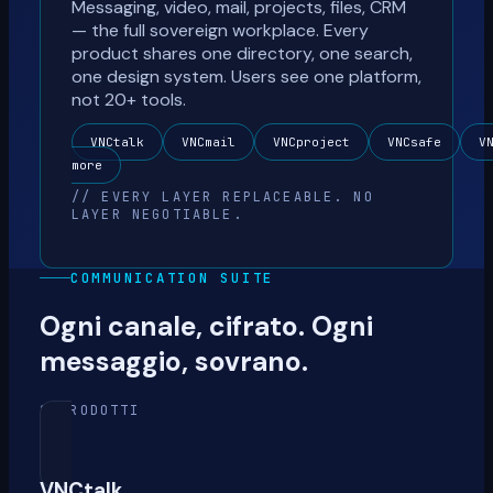
Messaging, video, mail, projects, files, CRM
— the full sovereign workplace. Every
product shares one directory, one search,
one design system. Users see one platform,
not 20+ tools.
VNCtalk
VNCmail
VNCproject
VNCsafe
V
more
// EVERY LAYER REPLACEABLE. NO
LAYER NEGOTIABLE.
COMMUNICATION SUITE
Ogni canale, cifrato. Ogni
messaggio, sovrano.
8 PRODOTTI
VNCtalk