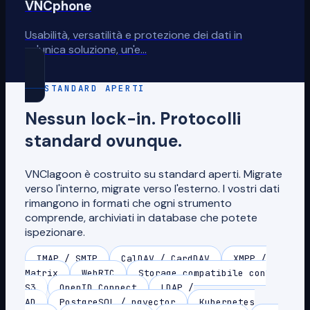
VNCphone
Usabilità, versatilità e protezione dei dati in
un'unica soluzione, un'e…
STANDARD APERTI
Nessun lock-in. Protocolli
standard ovunque.
VNClagoon è costruito su standard aperti. Migrate
verso l'interno, migrate verso l'esterno. I vostri dati
rimangono in formati che ogni strumento
comprende, archiviati in database che potete
ispezionare.
IMAP / SMTP
CalDAV / CardDAV
XMPP /
Matrix
WebRTC
Storage compatibile con
S3
OpenID Connect
LDAP /
AD
PostgreSQL / pgvector
Kubernetes