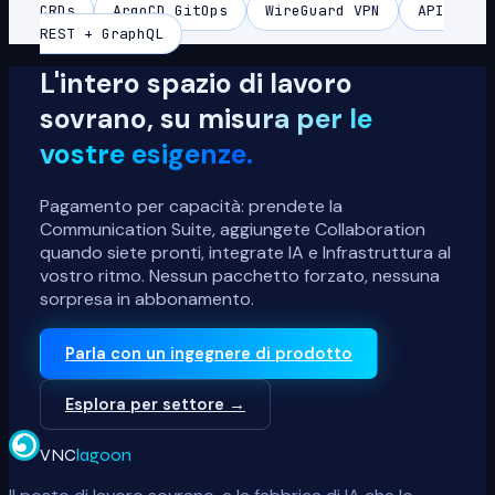
CRDs
ArgoCD GitOps
WireGuard VPN
API
REST + GraphQL
L'intero spazio di lavoro
sovrano,
su misura per le
vostre esigenze.
Pagamento per capacità: prendete la
Communication Suite, aggiungete Collaboration
quando siete pronti, integrate IA e Infrastruttura al
vostro ritmo. Nessun pacchetto forzato, nessuna
sorpresa in abbonamento.
Parla con un ingegnere di prodotto
Esplora per settore →
VNC
lagoon