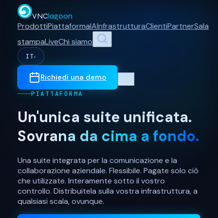
VNC
lagoon
Prodotti
Piattaforma
IA
Infrastruttura
Clienti
Partner
Sala
stampa
Live
Chi siamo
IT
▾
Richiedi una demo
PIATTAFORMA
Un'unica suite unificata.
Sovrana da cima a fondo.
Una suite integrata per la comunicazione e la
collaborazione aziendale. Flessibile. Pagate solo ciò
che utilizzate. Interamente sotto il vostro
controllo. Distribuitela sulla vostra infrastruttura, a
qualsiasi scala, ovunque.