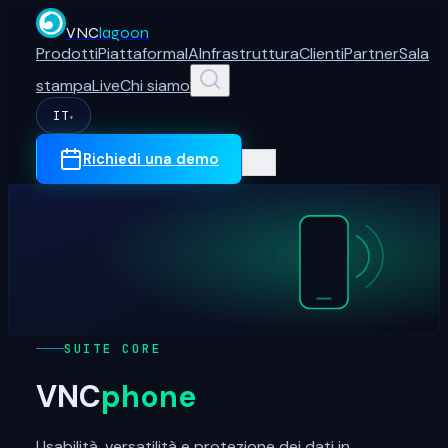
VNC
lagoon
Prodotti
Piattaforma
IA
Infrastruttura
Clienti
Partner
Sala
stampa
Live
Chi siamo
IT
▾
Richiedi una demo
SUITE CORE
VNC
phone
Usabilità, versatilità e protezione dei dati in