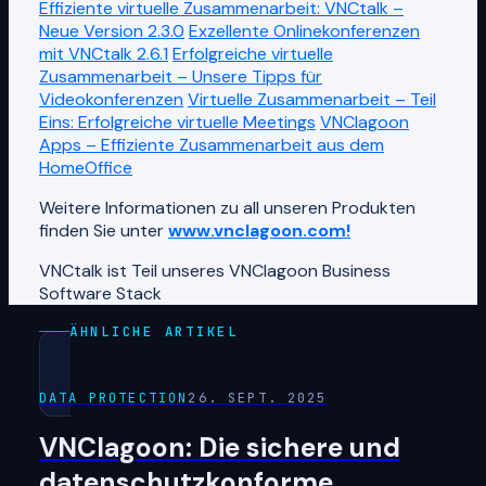
Effiziente virtuelle Zusammenarbeit: VNCtalk –
Neue Version 2.3.0
Exzellente Onlinekonferenzen
mit VNCtalk 2.6.1
Erfolgreiche virtuelle
Zusammenarbeit – Unsere Tipps für
Videokonferenzen
Virtuelle Zusammenarbeit – Teil
Eins: Erfolgreiche virtuelle Meetings
VNClagoon
Apps – Effiziente Zusammenarbeit aus dem
HomeOffice
Weitere Informationen zu all unseren Produkten
finden Sie unter
www.vnclagoon.com
!
VNCtalk ist Teil unseres VNClagoon Business
Software Stack
ÄHNLICHE ARTIKEL
DATA PROTECTION
26. SEPT. 2025
VNClagoon: Die sichere und
datenschutzkonforme