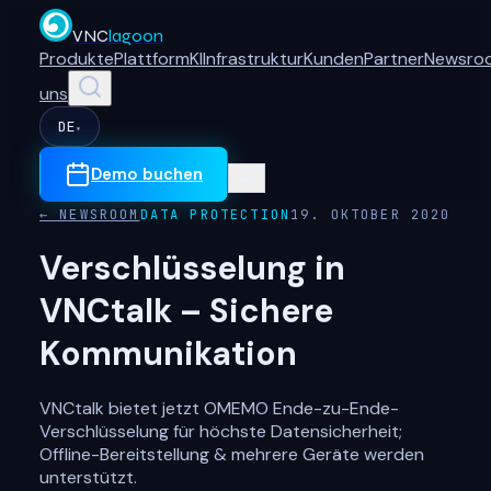
VNC
lagoon
Produkte
Plattform
KI
Infrastruktur
Kunden
Partner
Newsro
uns
DE
▾
Demo buchen
← NEWSROOM
DATA PROTECTION
19. OKTOBER 2020
Verschlüsselung in
VNCtalk – Sichere
Kommunikation
VNCtalk bietet jetzt OMEMO Ende-zu-Ende-
Verschlüsselung für höchste Datensicherheit;
Offline-Bereitstellung & mehrere Geräte werden
unterstützt.