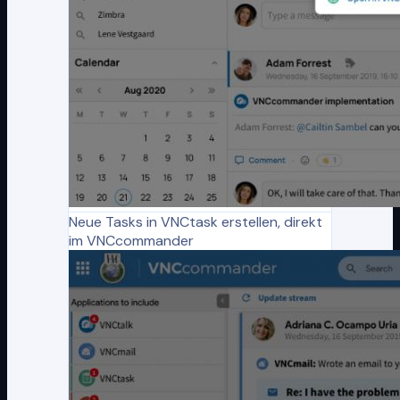
Neue Tasks in VNCtask erstellen, direkt
im VNCcommander