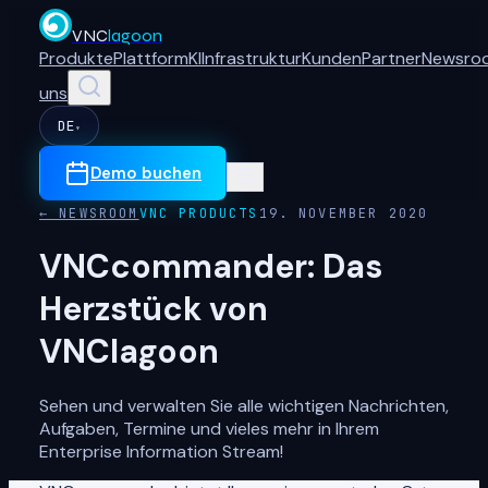
VNC
lagoon
Produkte
Plattform
KI
Infrastruktur
Kunden
Partner
Newsro
uns
DE
▾
Demo buchen
← NEWSROOM
VNC PRODUCTS
19. NOVEMBER 2020
VNCcommander: Das
Herzstück von
VNClagoon
Sehen und verwalten Sie alle wichtigen Nachrichten,
Aufgaben, Termine und vieles mehr in Ihrem
Enterprise Information Stream!