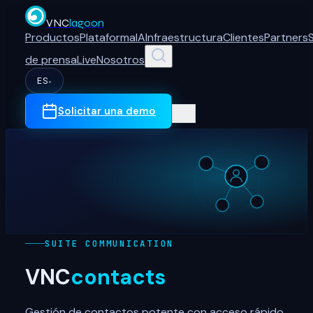
VNC
lagoon
Productos
Plataforma
IA
Infraestructura
Clientes
Partners
de prensa
Live
Nosotros
ES
▾
Solicitar una demo
SUITE COMMUNICATION
VNC
contacts
Gestión de contactos potente con acceso rápido