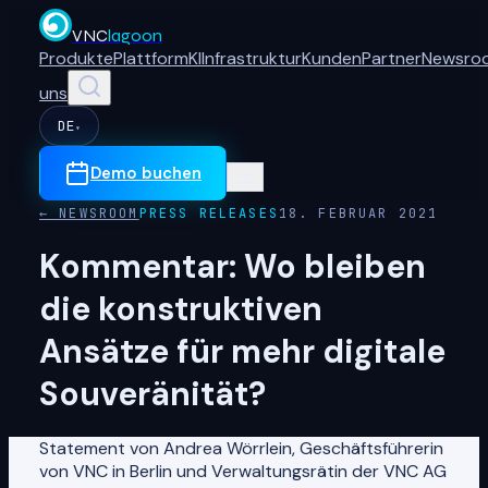
VNC
lagoon
Produkte
Plattform
KI
Infrastruktur
Kunden
Partner
Newsro
uns
DE
▾
Demo buchen
← NEWSROOM
PRESS RELEASES
18. FEBRUAR 2021
Kommentar: Wo bleiben
die konstruktiven
Ansätze für mehr digitale
Souveränität?
Statement von Andrea Wörrlein, Geschäftsführerin
von VNC in Berlin und Verwaltungsrätin der VNC AG