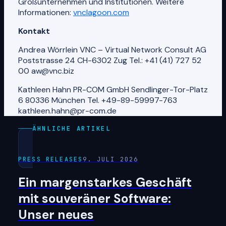
Großunternehmen und Institutionen. Weitere
Informationen:
vnclagoon.com
Kontakt
Andrea Wörrlein VNC – Virtual Network Consult AG
Poststrasse 24 CH-6302 Zug Tel.: +41 (41) 727 52
00 aw@vnc.biz
Kathleen Hahn PR-COM GmbH Sendlinger-Tor-Platz
6 80336 München Tel. +49-89-59997-763
kathleen.hahn@pr-com.de
ÄHNLICHE ARTIKEL
PRESS RELEASES
9. JULI 2026
Ein margenstarkes Geschäft
mit souveräner Software:
Unser neues