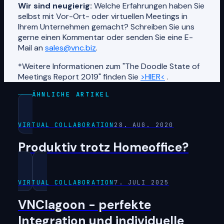
Wir sind neugierig:
Welche Erfahrungen haben Sie
selbst mit Vor-Ort- oder virtuellen Meetings in
Ihrem Unternehmen gemacht? Schreiben Sie uns
gerne einen Kommentar oder senden Sie eine E-
Mail an
sales@vnc.biz
.
*Weitere Informationen zum "The Doodle State of
Meetings Report 2019" finden Sie
>HIER<
.
ÄHNLICHE ARTIKEL
VIRTUAL COLLABORATION
28. AUG. 2020
Produktiv trotz Homeoffice?
VIRTUAL COLLABORATION
7. JULI 2025
VNClagoon - perfekte
Integration und individuelle