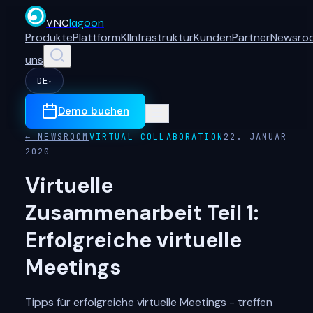
VNC
lagoon
Produkte
Plattform
KI
Infrastruktur
Kunden
Partner
Newsro
uns
DE
▾
Demo buchen
← NEWSROOM
VIRTUAL COLLABORATION
22. JANUAR
2020
Virtuelle
Zusammenarbeit Teil 1:
Erfolgreiche virtuelle
Meetings
Tipps für erfolgreiche virtuelle Meetings - treffen