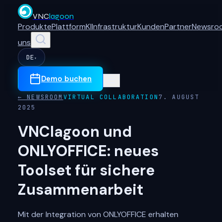
VNC
lagoon
Produkte
Plattform
KI
Infrastruktur
Kunden
Partner
Newsro
uns
DE
▾
Demo buchen
← NEWSROOM
VIRTUAL COLLABORATION
7. AUGUST
2025
VNClagoon und
ONLYOFFICE: neues
Toolset für sichere
Zusammenarbeit
Mit der Integration von ONLYOFFICE erhalten