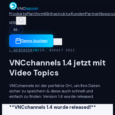
VNC
lagoon
Produkte
Plattform
KI
Infrastruktur
Kunden
Partner
Newsro
uns
DE
▾
Demo buchen
← NEWSROOM
VNC
19. AUGUST 2021
VNCchannels 1.4 jetzt mit
Video Topics
VNCchannels ist der perfekte Ort, um Ihre Daten
sicher zu speichern & diese auch schnell und
einfach zu finden. Version 1.4 wurde released.
**VNCchannels 1.4 wurde released!**