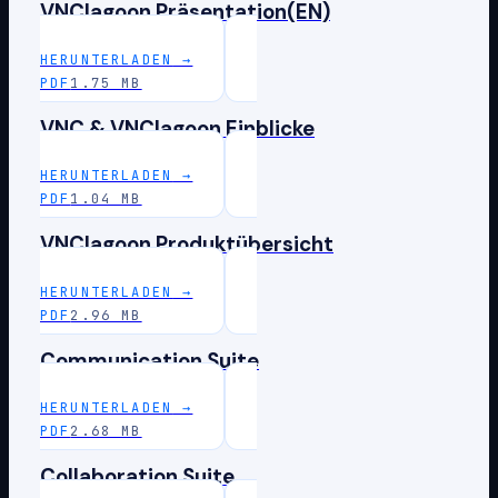
VNClagoon Präsentation(EN)
HERUNTERLADEN
→
PDF
1.75 MB
VNC & VNClagoon Einblicke
HERUNTERLADEN
→
PDF
1.04 MB
VNClagoon Produktübersicht
HERUNTERLADEN
→
PDF
2.96 MB
Communication Suite
HERUNTERLADEN
→
PDF
2.68 MB
Collaboration Suite