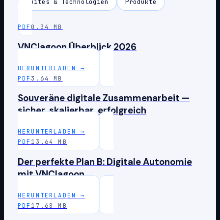
Suites & Technologien
Produkte
PDF
0.34 MB
VNClagoon Überblick 2026
HERUNTERLADEN
→
PDF
3.64 MB
Souveräne digitale Zusammenarbeit —
sicher, skalierbar, erfolgreich
HERUNTERLADEN
→
PDF
13.64 MB
Der perfekte Plan B: Digitale Autonomie
mit VNClagoon
HERUNTERLADEN
→
PDF
17.68 MB