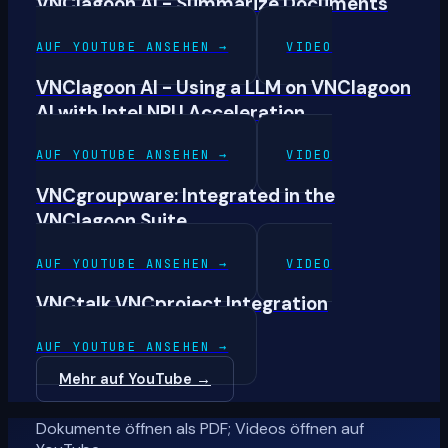
VNClagoon AI - Summarize Documents
AUF YOUTUBE ANSEHEN
→
VIDEO
VNClagoon AI - Using a LLM on VNClagoon
AI with Intel NPU Acceleration
AUF YOUTUBE ANSEHEN
→
VIDEO
VNCgroupware: Integrated in the
VNClagoon Suite
AUF YOUTUBE ANSEHEN
→
VIDEO
VNCtalk VNCproject Integration
AUF YOUTUBE ANSEHEN
→
Mehr auf YouTube
→
Dokumente öffnen als PDF; Videos öffnen auf