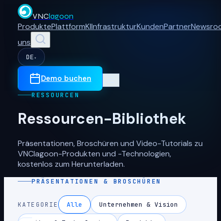
VNC
lagoon
Produkte
Plattform
KI
Infrastruktur
Kunden
Partner
Newsro
uns
DE
▾
Demo buchen
RESSOURCEN
Ressourcen-Bibliothek
Präsentationen, Broschüren und Video-Tutorials zu
VNClagoon-Produkten und -Technologien,
kostenlos zum Herunterladen.
PRÄSENTATIONEN & BROSCHÜREN
Alle
Unternehmen & Vision
KATEGORIE