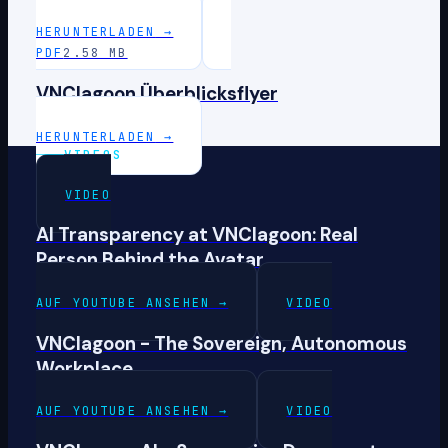
HERUNTERLADEN
→
PDF
2.58 MB
VNClagoon Überblicksflyer
HERUNTERLADEN
→
VIDEOS
VIDEO
AI Transparency at VNClagoon: Real
Person Behind the Avatar
AUF YOUTUBE ANSEHEN
→
VIDEO
VNClagoon - The Sovereign, Autonomous
Workplace
AUF YOUTUBE ANSEHEN
→
VIDEO