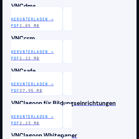
VNCdms
HERUNTERLADEN
→
PDF
1.05 MB
VNCcrm
HERUNTERLADEN
→
PDF
1.12 MB
VNCsafe
HERUNTERLADEN
→
PDF
37.95 MB
VNClagoon für Bildungseinrichtungen
HERUNTERLADEN
→
PDF
2.23 MB
VNClagoon Whitepaper