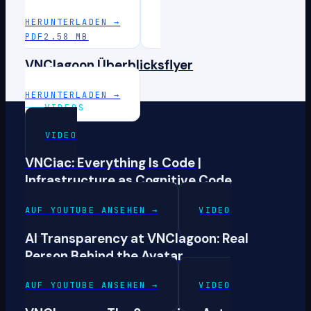
HERUNTERLADEN
→
PDF
2.58 MB
VNClagoon Überblicksflyer
HERUNTERLADEN
→
VIDEOS
VIDEO
VNCiac: Everything Is Code |
Infrastructure as Cognitive Code
AUF YOUTUBE ANSEHEN
→
VIDEO
AI Transparency at VNClagoon: Real
Person Behind the Avatar
AUF YOUTUBE ANSEHEN
→
VIDEO