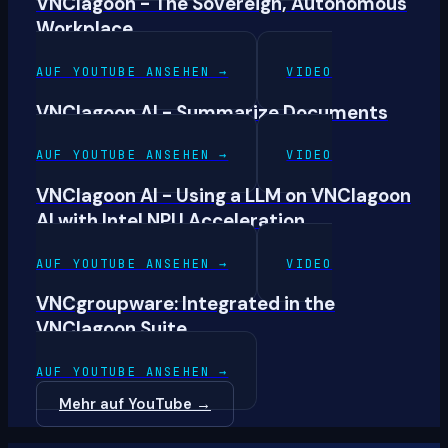
VNClagoon - The Sovereign, Autonomous
Workplace
AUF YOUTUBE ANSEHEN
→
VIDEO
VNClagoon AI - Summarize Documents
AUF YOUTUBE ANSEHEN
→
VIDEO
VNClagoon AI - Using a LLM on VNClagoon
AI with Intel NPU Acceleration
AUF YOUTUBE ANSEHEN
→
VIDEO
VNCgroupware: Integrated in the
VNClagoon Suite
AUF YOUTUBE ANSEHEN
→
Mehr auf YouTube
→