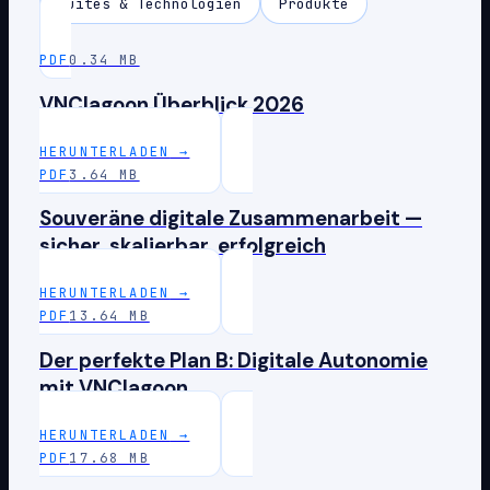
Suites & Technologien
Produkte
PDF
0.34 MB
VNClagoon Überblick 2026
HERUNTERLADEN
→
PDF
3.64 MB
Souveräne digitale Zusammenarbeit —
sicher, skalierbar, erfolgreich
HERUNTERLADEN
→
PDF
13.64 MB
Der perfekte Plan B: Digitale Autonomie
mit VNClagoon
HERUNTERLADEN
→
PDF
17.68 MB