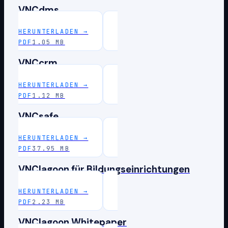
VNCdms
HERUNTERLADEN
→
PDF
1.05 MB
VNCcrm
HERUNTERLADEN
→
PDF
1.12 MB
VNCsafe
HERUNTERLADEN
→
PDF
37.95 MB
VNClagoon für Bildungseinrichtungen
HERUNTERLADEN
→
PDF
2.23 MB
VNClagoon Whitepaper