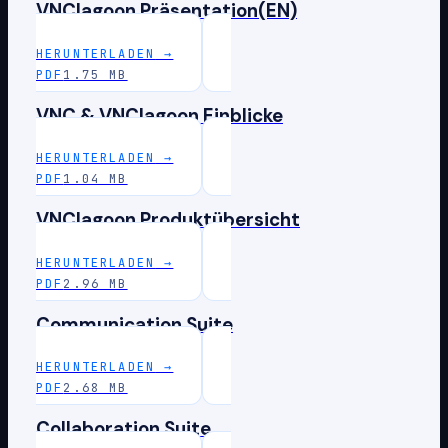
VNClagoon Präsentation(EN)
HERUNTERLADEN
→
PDF
1.75 MB
VNC & VNClagoon Einblicke
HERUNTERLADEN
→
PDF
1.04 MB
VNClagoon Produktübersicht
HERUNTERLADEN
→
PDF
2.96 MB
Communication Suite
HERUNTERLADEN
→
PDF
2.68 MB
Collaboration Suite