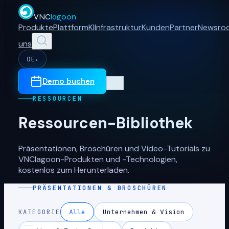
VNC
lagoon
Produkte
Plattform
KI
Infrastruktur
Kunden
Partner
Newsro
uns
DE
▾
Demo buchen
RESSOURCEN
Ressourcen-Bibliothek
Präsentationen, Broschüren und Video-Tutorials zu
VNClagoon-Produkten und -Technologien,
kostenlos zum Herunterladen.
PRÄSENTATIONEN & BROSCHÜREN
Alle
Unternehmen & Vision
KATEGORIE